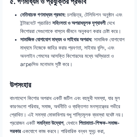
৫. গণমাধ্যম ও প্রযুক্তির প্রভাব
নেতিবাচক গণমাধ্যম প্রভাব:
চলচ্চিত্র, টেলিভিশন অনুষ্ঠান এবং
ইন্টারনেটে প্রচারিত
সহিংসতা ও অপরাধমূলক দৃশ্যাবলী
দেখে
কিশোররা সেগুলোকে বাস্তব জীবনে অনুকরণ করার চেষ্টা করে।
সামাজিক যোগাযোগ মাধ্যম ও সাইবার অপরাধ:
সামাজিক যোগাযোগ
মাধ্যমে নিজেকে জাহির করার প্রবণতা, সাইবার বুলিং, এবং
অনলাইন গেমসের আসক্তি কিশোরদের মধ্যে অস্থিরতা ও
агреসিভ মনোভাব সৃষ্টি করে।
উপসংহার
বাংলাদেশে কিশোর অপরাধ একটি জটিল এবং বহুমুখী সমস্যা, যার মূল
কারণগুলো পরিবার, সমাজ, অর্থনীতি ও ব্যক্তিগত মনস্তত্ত্বের গভীরে
প্রোথিত। এই সমস্যা মোকাবিলায় শুধু শাস্তিমূলক ব্যবস্থা যথেষ্ট নয়।
প্রয়োজন একটি
সমন্বিত উদ্যোগ
, যেখানে
পিতামাতা-শিক্ষক-সমাজ-
সরকার
একযোগে কাজ করবে। পারিবারিক বন্ধন সুদৃঢ় করা,