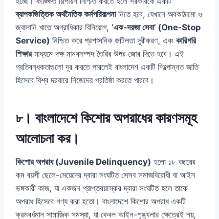
হচ্ছে। কাঙ্ক্ষিত শিল্পায়ন নিশ্চিত করতে হলে সরকারকে একটি
ব্যাপকভিত্তিক অর্থনৈতিক কর্মপরিকল্পনা
নিতে হবে, যেখানে অবকাঠামো ও
জ্বালানি খাতে অগ্রাধিকার বিনিয়োগ,
‘এক-দরজা সেবা’ (One-Stop
Service)
নিশ্চিত করে প্রশাসনিক জটিলতা দূরীকরণ, এবং
কারিগরি
শিক্ষার
মাধ্যমে দক্ষ মানবসম্পদ তৈরির উপর জোর দিতে হবে। এই
প্রতিবন্ধকতাগুলো দূর করতে পারলেই বাংলাদেশ একটি শিল্পোন্নত জাতি
হিসেবে বিশ্ব দরবারে নিজেদের প্রতিষ্ঠা করতে পারবে।
৮। বাংলাদেশে কিশোর অপরাধের কারণসমূহ
আলোচনা কর।
কিশোর অপরাধ (Juvenile Delinquency)
হলো ১৮ বছরের
কম বয়সী ছেলে-মেয়েদের দ্বারা সংঘটিত সেসব সমাজবিরোধী বা আইন
ভঙ্গকারী কাজ, যা একজন প্রাপ্তবয়স্কের দ্বারা সংঘটিত হলে তাকে
অপরাধ হিসেবে গণ্য করা হতো। বাংলাদেশে কিশোর অপরাধ একটি
ক্রমবর্ধমান সামাজিক সমস্যা, যা কেবল আইন-শৃঙ্খলার ক্ষেত্রেই নয়,