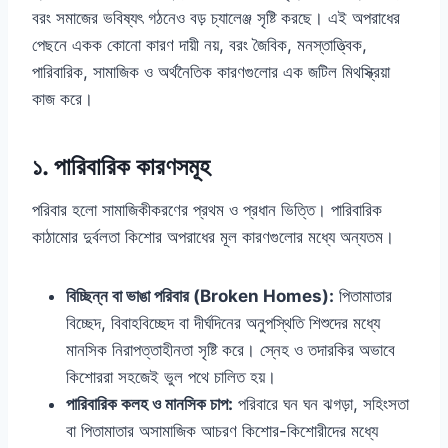
বরং সমাজের ভবিষ্যৎ গঠনেও বড় চ্যালেঞ্জ সৃষ্টি করছে। এই অপরাধের
পেছনে একক কোনো কারণ দায়ী নয়, বরং জৈবিক, মনস্তাত্ত্বিক,
পারিবারিক, সামাজিক ও অর্থনৈতিক কারণগুলোর এক জটিল মিথস্ক্রিয়া
কাজ করে।
১. পারিবারিক কারণসমূহ
পরিবার হলো সামাজিকীকরণের প্রথম ও প্রধান ভিত্তি। পারিবারিক
কাঠামোর দুর্বলতা কিশোর অপরাধের মূল কারণগুলোর মধ্যে অন্যতম।
বিচ্ছিন্ন বা ভাঙা পরিবার (Broken Homes):
পিতামাতার
বিচ্ছেদ, বিবাহবিচ্ছেদ বা দীর্ঘদিনের অনুপস্থিতি শিশুদের মধ্যে
মানসিক নিরাপত্তাহীনতা সৃষ্টি করে। স্নেহ ও তদারকির অভাবে
কিশোররা সহজেই ভুল পথে চালিত হয়।
পারিবারিক কলহ ও মানসিক চাপ:
পরিবারে ঘন ঘন ঝগড়া, সহিংসতা
বা পিতামাতার অসামাজিক আচরণ কিশোর-কিশোরীদের মধ্যে