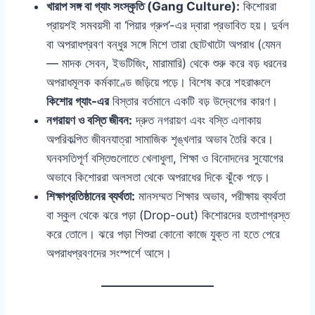
খারাপ সঙ্গ বা গ্যাং সংস্কৃতি (Gang Culture):
কিশোররা
প্রায়শই সমবয়সী বা ‘পিয়ার গ্রুপ’-এর দ্বারা প্রভাবিত হয়। দুর্বল
বা অপরাধপ্রবণ বন্ধুর সঙ্গে মিশে তারা ছোটখাটো অপরাধ (যেমন
— মাদক সেবন, ইভটিজিং, মারামারি) থেকে শুরু করে বড় ধরনের
অপরাধমূলক কর্মকাণ্ডে জড়িয়ে পড়ে। বিশেষ করে শহরাঞ্চলে
কিশোর গ্যাং-এর
বিস্তার বর্তমানে একটি বড় উদ্বেগের কারণ।
নগরায়ণ ও বস্তি জীবন:
দ্রুত নগরায়ণ এবং বস্তি এলাকায়
অপরিকল্পিত জীবনযাত্রা সামাজিক শৃঙ্খলার অভাব তৈরি করে।
ঘনবসতিপূর্ণ বস্তিগুলোতে খেলাধুলা, শিক্ষা ও বিনোদনের সুযোগের
অভাবে কিশোররা অলসতা থেকে অপরাধের দিকে ঝুঁকে পড়ে।
শিক্ষাপ্রতিষ্ঠানের ব্যর্থতা:
মানসম্মত শিক্ষার অভাব, পরীক্ষায় ব্যর্থতা
বা স্কুল থেকে ঝরে পড়া (Drop-out) কিশোরদের হতাশাগ্রস্ত
করে তোলে। ঝরে পড়া শিশুরা কোনো কাজে যুক্ত না হতে পেরে
অপরাধপ্রবণদের সংস্পর্শে আসে।