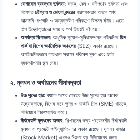
যোগাযোগ ব্যবস্থার দুর্বলতা:
সড়ক, রেল ও নদীপথের দুর্বলতা এবং
বিশেষত
চট্টগ্রাম ও মোংলা বন্দরের
ধারণক্ষমতার অভাব পণ্য
আমদানি-রপ্তানি ও অভ্যন্তরীণ পরিবহণে বিলম্ব ঘটায়। এতে
শিল্প উদ্যোক্তাদের সময় ও অর্থ উভয়ই নষ্ট হয়।
অপর্যাপ্ত শিল্পাঞ্চল:
আধুনিক সুযোগ-সুবিধাসম্পন্ন পরিকল্পিত
শিল্প
পার্ক বা বিশেষ অর্থনৈতিক অঞ্চলের
(SEZ) অভাব রয়েছে।
অপরিকল্পিতভাবে কারখানা স্থাপন পরিবেশ দূষণ এবং দুর্বল
ব্যবস্থাপনার জন্ম দেয়।
২. মূলধন ও অর্থায়নের সীমাবদ্ধতা
উচ্চ সুদের হার:
ব্যাংক ঋণের ক্ষেত্রে উচ্চ সুদের হার অনেক
উদ্যোক্তাকে, বিশেষ করে ক্ষুদ্র ও মাঝারি শিল্প (SME) খাতকে,
বিনিয়োগে নিরুৎসাহিত করে।
দীর্ঘমেয়াদী মূলধনের অভাব:
শিল্পায়নের জন্য প্রয়োজনীয় দীর্ঘমেয়াদী
মূলধন বা প্রজেক্ট ফাইন্যান্সিং-এর অভাব রয়েছে। মূলধন বাজার
(Stock Market) এখনও শিল্পের বড় বিনিয়োগের জন্য