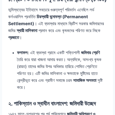
ভূমিস্বত্বের ইতিহাসে সবচেয়ে গুরুত্বপূর্ণ পরিবর্তন এনেছিল লর্ড
কর্নওয়ালিস প্রবর্তিত
চিরস্থায়ী বন্দোবস্ত (Permanent
Settlement)
। এই ব্যবস্থার মাধ্যমে ব্রিটিশ সরকার জমিদারদের
জমির
স্থায়ী মালিকানা
প্রদান করে এবং কৃষকদের পরিণত করে নিছক
প্রজাতে
।
ফলাফল:
এই ব্যবস্থা গ্রামে একটি শক্তিশালী
জমিদার শ্রেণি
তৈরি করে যারা খাজনা আদায় করত। অন্যদিকে, অসংখ্য কৃষক
(রায়ত) তাদের জমির উপর অধিকার হারিয়ে শোষিত শ্রেণিতে
পরিণত হয়। এটি জমির মালিকানা ও ক্ষমতাকে মুষ্টিমেয় হাতে
কেন্দ্রীভূত করে এবং গ্রামীণ সমাজে চরম
সামাজিক অসমতা
সৃষ্টি
করে।
২. পাকিস্তান ও স্বাধীন বাংলাদেশ: জমিদারী উচ্ছেদ
১৯৪৭ সালে দেশভাগের পর পূর্ব পাকিস্তানে
জমিদারী অধিগ্রহণ ও